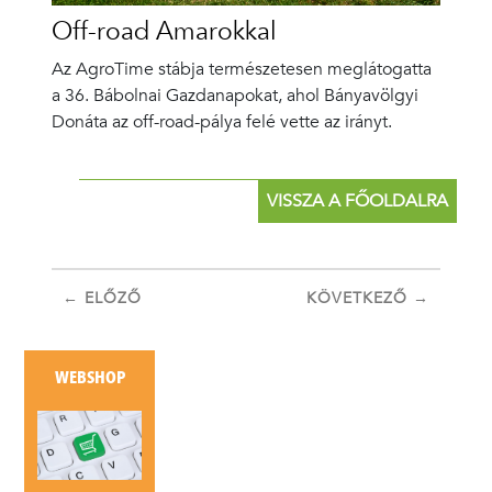
Off-road Amarokkal
Az AgroTime stábja természetesen meglátogatta
a 36. Bábolnai Gazdanapokat, ahol Bányavölgyi
Donáta az off-road-pálya felé vette az irányt.
VISSZA A FŐOLDALRA
← ELŐZŐ
KÖVETKEZŐ →
WEBSHOP