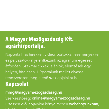
A Magyar Mezőgazdaság Kft.
agrárhírportálja.
Naponta friss hírekkel, videóriportokkal, eseményekkel
és pályázatokkal jelentkezünk az agrárium egészét
átfogóan. Szakmai cikkek, ajánlók, elemzések egy
helyen, hitelesen. Hírportálunk mellet olvassa
rendszeresen megjelenő szaklapjainkat is!
Kapcsolat
mmg@magyarmezogazdasag.hu
Szerkesztőség:
online@magyarmezogazdasag.hu
Fizessen elő lapjainkra kényelmesen
webshopunkban
,