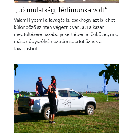
„Jó mulatság, férfimunka volt”
Valami ilyesmi a favágás is, csakhogy azt is lehet
különböző szinten végezni: van, aki a kazán
megtöltésére hasábolja kertjében a rönköket, míg
mások úgyszólván extrém sportot űznek a
favágásból.