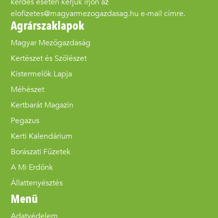
kérdés esetén kérjük írjon az
elofizetes@magyarmezogazdasag.hu e-mail címre.
Agrárszaklapok
Magyar Mezőgazdaság
Kertészet és Szőlészet
Kistermelők Lapja
Méhészet
Kertbarát Magazin
Pegazus
Kerti Kalendárium
Borászati Füzetek
A Mi Erdőnk
Állattenyésztés
Menü
Adatvédelem