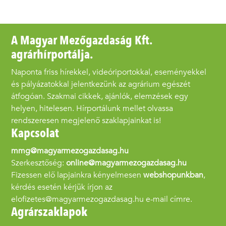
A Magyar Mezőgazdaság Kft.
agrárhírportálja.
Naponta friss hírekkel, videóriportokkal, eseményekkel
és pályázatokkal jelentkezünk az agrárium egészét
átfogóan. Szakmai cikkek, ajánlók, elemzések egy
helyen, hitelesen. Hírportálunk mellet olvassa
rendszeresen megjelenő szaklapjainkat is!
Kapcsolat
mmg@magyarmezogazdasag.hu
Szerkesztőség:
online@magyarmezogazdasag.hu
Fizessen elő lapjainkra kényelmesen
webshopunkban
,
kérdés esetén kérjük írjon az
elofizetes@magyarmezogazdasag.hu e-mail címre.
Agrárszaklapok