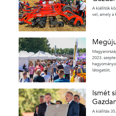
A kiállítók 
vel, amely a
Megúju
Magyarország
2023. szeptem
hagyományos 
látogatóit.
Ismét s
Gazda
A kiállítás 