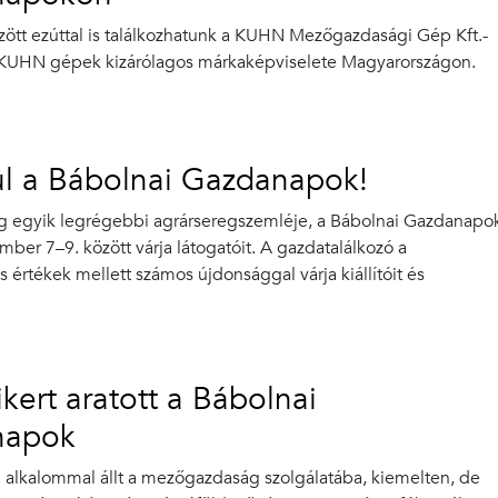
között ezúttal is találkozhatunk a KUHN Mezőgazdasági Gép Kft.-
 KUHN gépek kizárólagos márkaképviselete Magyarországon.
l a Bábolnai Gazdanapok!
 egyik legrégebbi agrárseregszemléje, a Bábolnai Gazdanapo
ber 7–9. között várja látogatóit. A gazdatalálkozó a
értékek mellett számos újdonsággal várja kiállítóit és
ikert aratott a Bábolnai
napok
35. alkalommal állt a mezőgazdaság szolgálatába, kiemelten, de