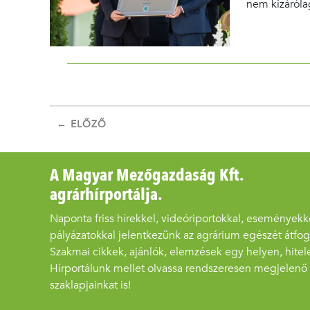
nem kizáróla
← ELŐZŐ
A Magyar Mezőgazdaság Kft.
agrárhírportálja.
Naponta friss hírekkel, videóriportokkal, eseményekk
pályázatokkal jelentkezünk az agrárium egészét átfo
Szakmai cikkek, ajánlók, elemzések egy helyen, hitel
Hírportálunk mellet olvassa rendszeresen megjelenő
szaklapjainkat is!