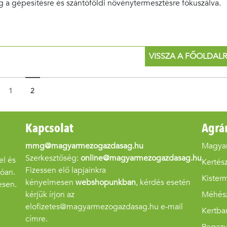
g a gépesítésre és szántóföldi növénytermesztésre fókuszálva.
VISSZA A FŐOLDAL
1
2
Kapcsolat
Agrá
mmg@magyarmezogazdasag.hu
Magya
Szerkesztőség:
online@magyarmezogazdasag.hu
el és
Kertész
Fizessen elő lapjainkra
góan.
Kister
kényelmesen
webshopunkban
, kérdés esetén
esen.
kérjük írjon az
Méhés
elofizetes@magyarmezogazdasag.hu e-mail
Kertba
címre.
Pegaz