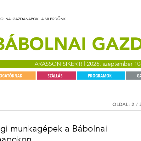
BOLNAI GAZDANAPOK
A MI ERDŐNK
 BÁBOLNAI GA
ARASSON SIKERT! | 2026. szeptember 10
TOGATÓKNAK
SZÁLLÁS
PROGRAMOK
G
OLDAL: 2
/
gi munkagépek a Bábolnai
napokon