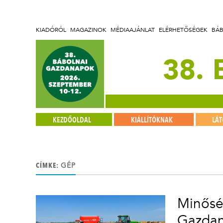
KIADÓRÓL
MAGAZINOK
MÉDIAAJÁNLAT
ELÉRHETŐSÉGEK
BÁ
38.
KEZDŐOLDAL
KIÁLLÍTÓKNAK
LÁ
CÍMKE:
GÉP
Minősé
Gazda