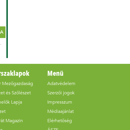
RA
rszaklapok
Menü
r Mezőgazdaság
Adatvédelem
et és Szőlészet
Szerzői jogok
melők Lapja
Impresszum
zet
Médiaajánlat
rát Magazin
Elérhetőség
us
ÁSZF