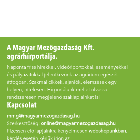
A Magyar Mezőgazdaság Kft.
agrárhírportálja.
Naponta friss hírekkel, videóriportokkal, eseményekkel
és pályázatokkal jelentkezünk az agrárium egészét
átfogóan. Szakmai cikkek, ajánlók, elemzések egy
helyen, hitelesen. Hírportálunk mellet olvassa
rendszeresen megjelenő szaklapjainkat is!
Kapcsolat
mmg@magyarmezogazdasag.hu
Szerkesztőség:
online@magyarmezogazdasag.hu
Fizessen elő lapjainkra kényelmesen
webshopunkban
,
kérdés esetén kérjük írjon az