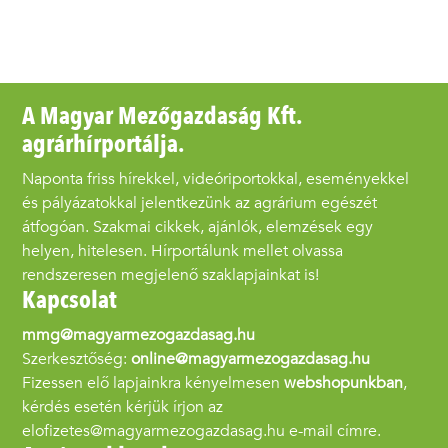
A Magyar Mezőgazdaság Kft.
agrárhírportálja.
Naponta friss hírekkel, videóriportokkal, eseményekkel
és pályázatokkal jelentkezünk az agrárium egészét
átfogóan. Szakmai cikkek, ajánlók, elemzések egy
helyen, hitelesen. Hírportálunk mellet olvassa
rendszeresen megjelenő szaklapjainkat is!
Kapcsolat
mmg@magyarmezogazdasag.hu
Szerkesztőség:
online@magyarmezogazdasag.hu
Fizessen elő lapjainkra kényelmesen
webshopunkban
,
kérdés esetén kérjük írjon az
elofizetes@magyarmezogazdasag.hu e-mail címre.