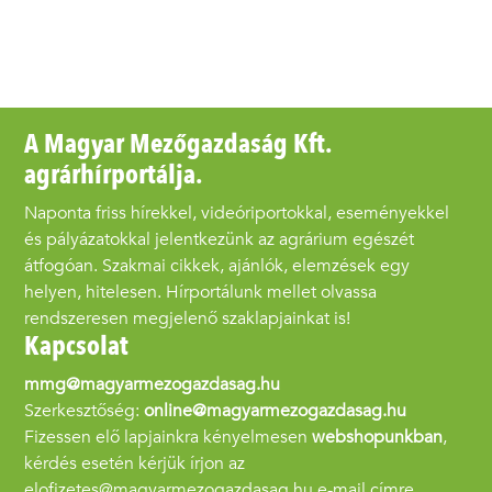
A Magyar Mezőgazdaság Kft.
agrárhírportálja.
Naponta friss hírekkel, videóriportokkal, eseményekkel
és pályázatokkal jelentkezünk az agrárium egészét
átfogóan. Szakmai cikkek, ajánlók, elemzések egy
helyen, hitelesen. Hírportálunk mellet olvassa
rendszeresen megjelenő szaklapjainkat is!
Kapcsolat
mmg@magyarmezogazdasag.hu
Szerkesztőség:
online@magyarmezogazdasag.hu
Fizessen elő lapjainkra kényelmesen
webshopunkban
,
kérdés esetén kérjük írjon az
elofizetes@magyarmezogazdasag.hu e-mail címre.