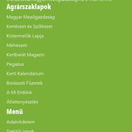
Agrárszaklapok
Magyar Mezőgazdaság
Kertészet és Szőlészet
Kistermelők Lapja
Méhészet
Kertbarát Magazin
Pegazus
Kerti Kalendárium
Borászati Füzetek
A Mi Erdőnk
Állattenyésztés
Menü
Adatvédelem
Szerzői jogok