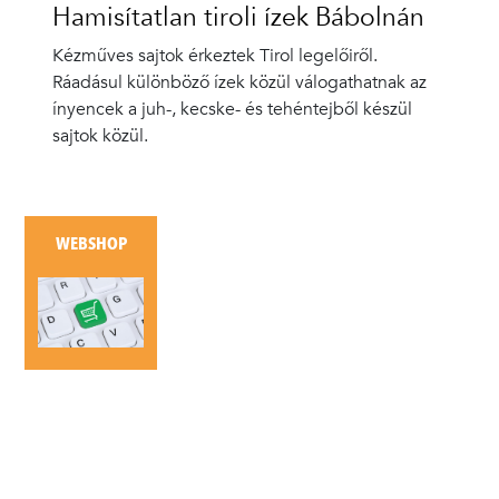
Hamisítatlan tiroli ízek Bábolnán
Kézműves sajtok érkeztek Tirol legelőiről.
Ráadásul különböző ízek közül válogathatnak az
ínyencek a juh-, kecske- és tehéntejből készül
sajtok közül.
WEBSHOP