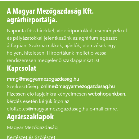
A Magyar Mezőgazdaság Kft.
agrárhírportálja.
Naponta friss hírekkel, videóriportokkal, eseményekkel
és pályázatokkal jelentkezünk az agrárium egészét
átfogóan. Szakmai cikkek, ajánlók, elemzések egy
helyen, hitelesen. Hírportálunk mellet olvassa
rendszeresen megjelenő szaklapjainkat is!
Kapcsolat
mmg@magyarmezogazdasag.hu
Szerkesztőség:
online@magyarmezogazdasag.hu
Fizessen elő lapjainkra kényelmesen
webshopunkban
,
kérdés esetén kérjük írjon az
elofizetes@magyarmezogazdasag.hu e-mail címre.
Agrárszaklapok
Magyar Mezőgazdaság
Kertészet és Szőlészet