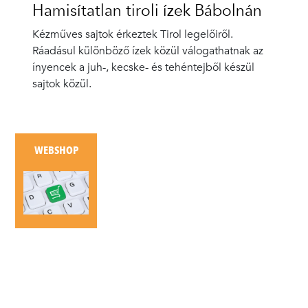
Hamisítatlan tiroli ízek Bábolnán
Kézműves sajtok érkeztek Tirol legelőiről.
Ráadásul különböző ízek közül válogathatnak az
ínyencek a juh-, kecske- és tehéntejből készül
sajtok közül.
WEBSHOP