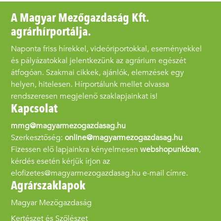
A Magyar Mezőgazdaság Kft.
agrárhírportálja.
Naponta friss hírekkel, videóriportokkal, eseményekkel
és pályázatokkal jelentkezünk az agrárium egészét
átfogóan. Szakmai cikkek, ajánlók, elemzések egy
helyen, hitelesen. Hírportálunk mellet olvassa
rendszeresen megjelenő szaklapjainkat is!
Kapcsolat
mmg@magyarmezogazdasag.hu
Szerkesztőség:
online@magyarmezogazdasag.hu
Fizessen elő lapjainkra kényelmesen
webshopunkban
,
kérdés esetén kérjük írjon az
elofizetes@magyarmezogazdasag.hu e-mail címre.
Agrárszaklapok
Magyar Mezőgazdaság
Kertészet és Szőlészet