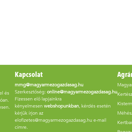
Kapcsolat
Agrá
mmg@magyarmezogazdasag.hu
Magya
Szerkesztőség:
online@magyarmezogazdasag.hu
el és
Kertész
Fizessen elő lapjainkra
góan.
Kister
kényelmesen
webshopunkban
, kérdés esetén
esen.
kérjük írjon az
Méhés
elofizetes@magyarmezogazdasag.hu e-mail
Kertba
címre.
Pegaz