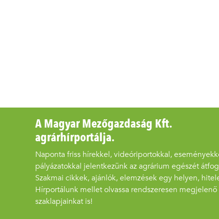
A Magyar Mezőgazdaság Kft.
agrárhírportálja.
Naponta friss hírekkel, videóriportokkal, eseményekk
pályázatokkal jelentkezünk az agrárium egészét átfo
Szakmai cikkek, ajánlók, elemzések egy helyen, hitel
Hírportálunk mellet olvassa rendszeresen megjelenő
szaklapjainkat is!