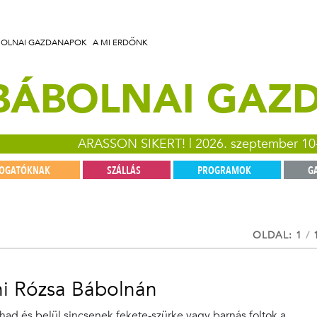
BOLNAI GAZDANAPOK
A MI ERDŐNK
 BÁBOLNAI GA
ARASSON SIKERT! | 2026. szeptember 10
TOGATÓKNAK
SZÁLLÁS
PROGRAMOK
G
OLDAL: 1
/
ni Rózsa Bábolnán
ohad és belül sincsenek fekete-szürke vagy barnás foltok a