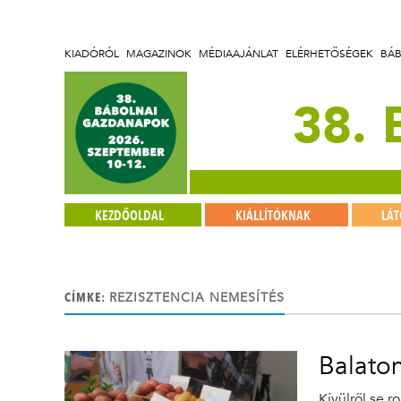
KIADÓRÓL
MAGAZINOK
MÉDIAAJÁNLAT
ELÉRHETŐSÉGEK
BÁ
38.
KEZDŐOLDAL
KIÁLLÍTÓKNAK
LÁ
CÍMKE:
REZISZTENCIA NEMESÍTÉS
Balato
Kívülről se r