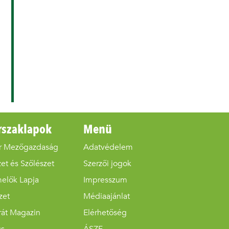
rszaklapok
Menü
r Mezőgazdaság
Adatvédelem
et és Szőlészet
Szerzői jogok
melők Lapja
Impresszum
zet
Médiaajánlat
rát Magazin
Elérhetőség
us
ÁSZF