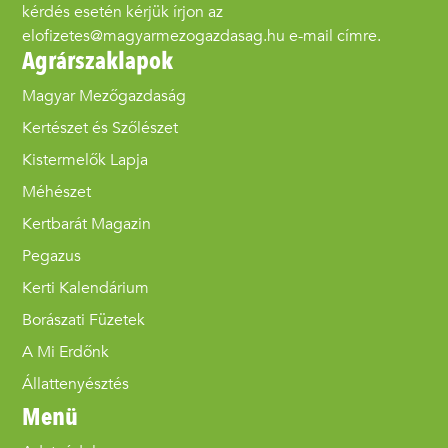
kérdés esetén kérjük írjon az
elofizetes@magyarmezogazdasag.hu e-mail címre.
Agrárszaklapok
Magyar Mezőgazdaság
Kertészet és Szőlészet
Kistermelők Lapja
Méhészet
Kertbarát Magazin
Pegazus
Kerti Kalendárium
Borászati Füzetek
A Mi Erdőnk
Állattenyésztés
Menü