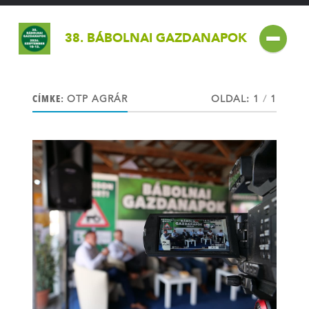
38. BÁBOLNAI GAZDANAPOK
CÍMKE:
OTP AGRÁR
OLDAL: 1
/
1