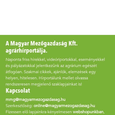
A Magyar Mezőgazdaság Kft.
agrárhírportálja.
Naponta friss hírekkel, videóriportokkal, eseményekkel
és pályázatokkal jelentkezünk az agrárium egészét
átfogóan. Szakmai cikkek, ajánlók, elemzések egy
helyen, hitelesen. Hírportálunk mellet olvassa
rendszeresen megjelenő szaklapjainkat is!
Kapcsolat
mmg@magyarmezogazdasag.hu
Szerkesztőség:
online@magyarmezogazdasag.hu
Fizessen elő lapjainkra kényelmesen
webshopunkban
,