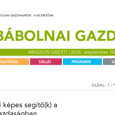
BOLNAI GAZDANAPOK
A MI ERDŐNK
 BÁBOLNAI GA
ARASSON SIKERT! | 2026. szeptember 10
TOGATÓKNAK
SZÁLLÁS
PROGRAMOK
G
OLDAL: 1
/
 képes segítő(k) a
azdaságban