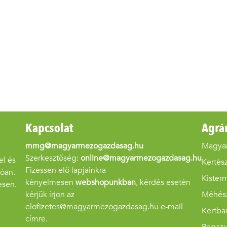
Kapcsolat
Agrá
mmg@magyarmezogazdasag.hu
Magya
Szerkesztőség:
online@magyarmezogazdasag.hu
el és
Kertész
Fizessen elő lapjainkra
góan.
Kister
kényelmesen
webshopunkban
, kérdés esetén
esen.
kérjük írjon az
Méhés
elofizetes@magyarmezogazdasag.hu e-mail
Kertba
címre.
Pegaz