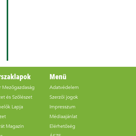
rszaklapok
Menü
r Mezőgazdaság
Adatvédelem
et és Szőlészet
Szerzői jogok
melők Lapja
Impresszum
zet
Médiaajánlat
rát Magazin
Elérhetőség
us
ÁSZF