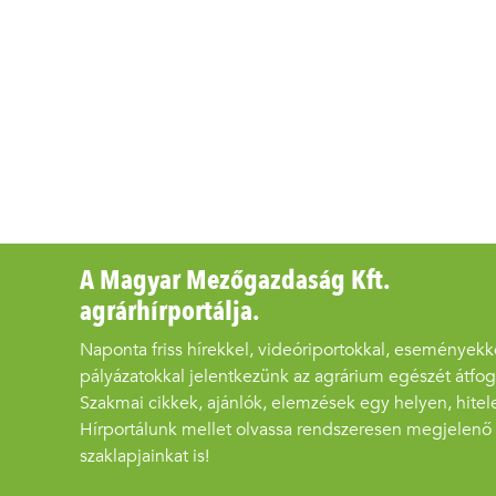
A Magyar Mezőgazdaság Kft.
agrárhírportálja.
Naponta friss hírekkel, videóriportokkal, eseményekk
pályázatokkal jelentkezünk az agrárium egészét átfo
Szakmai cikkek, ajánlók, elemzések egy helyen, hitel
Hírportálunk mellet olvassa rendszeresen megjelenő
szaklapjainkat is!