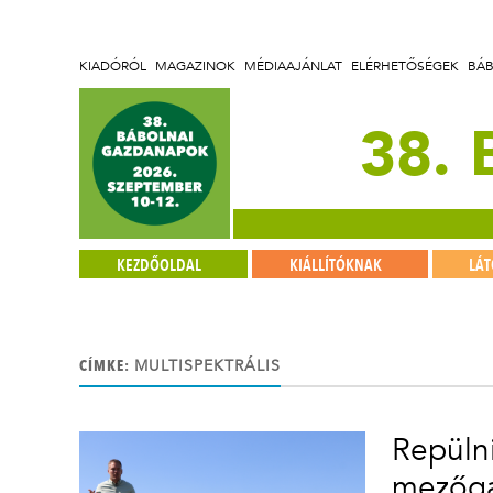
KIADÓRÓL
MAGAZINOK
MÉDIAAJÁNLAT
ELÉRHETŐSÉGEK
BÁ
38.
KEZDŐOLDAL
KIÁLLÍTÓKNAK
LÁ
CÍMKE:
MULTISPEKTRÁLIS
Repülni
mezőg