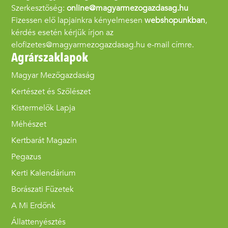
Szerkesztőség:
online@magyarmezogazdasag.hu
Fizessen elő lapjainkra kényelmesen
webshopunkban
,
kérdés esetén kérjük írjon az
elofizetes@magyarmezogazdasag.hu e-mail címre.
Agrárszaklapok
Magyar Mezőgazdaság
Kertészet és Szőlészet
Kistermelők Lapja
Méhészet
Kertbarát Magazin
Pegazus
Kerti Kalendárium
Borászati Füzetek
A Mi Erdőnk
Állattenyésztés