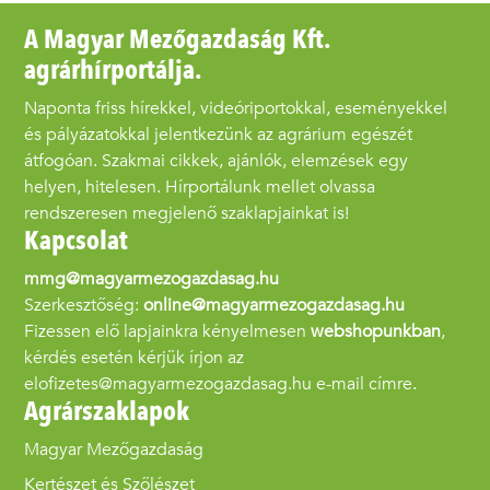
A Magyar Mezőgazdaság Kft.
agrárhírportálja.
Naponta friss hírekkel, videóriportokkal, eseményekkel
és pályázatokkal jelentkezünk az agrárium egészét
átfogóan. Szakmai cikkek, ajánlók, elemzések egy
helyen, hitelesen. Hírportálunk mellet olvassa
rendszeresen megjelenő szaklapjainkat is!
Kapcsolat
mmg@magyarmezogazdasag.hu
Szerkesztőség:
online@magyarmezogazdasag.hu
Fizessen elő lapjainkra kényelmesen
webshopunkban
,
kérdés esetén kérjük írjon az
elofizetes@magyarmezogazdasag.hu e-mail címre.
Agrárszaklapok
Magyar Mezőgazdaság
Kertészet és Szőlészet