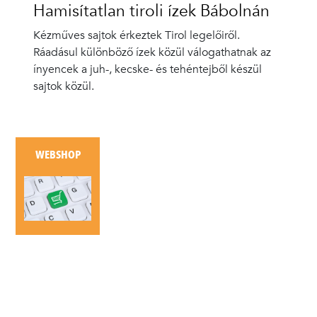
Hamisítatlan tiroli ízek Bábolnán
Kézműves sajtok érkeztek Tirol legelőiről.
Ráadásul különböző ízek közül válogathatnak az
ínyencek a juh-, kecske- és tehéntejből készül
sajtok közül.
WEBSHOP