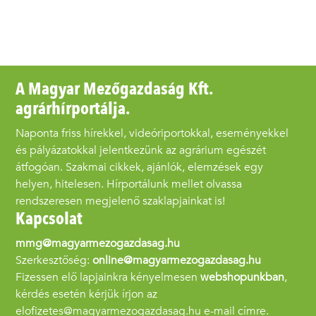
A Magyar Mezőgazdaság Kft.
agrárhírportálja.
Naponta friss hírekkel, videóriportokkal, eseményekkel
és pályázatokkal jelentkezünk az agrárium egészét
átfogóan. Szakmai cikkek, ajánlók, elemzések egy
helyen, hitelesen. Hírportálunk mellet olvassa
rendszeresen megjelenő szaklapjainkat is!
Kapcsolat
mmg@magyarmezogazdasag.hu
Szerkesztőség:
online@magyarmezogazdasag.hu
Fizessen elő lapjainkra kényelmesen
webshopunkban
,
kérdés esetén kérjük írjon az
elofizetes@magyarmezogazdasag.hu e-mail címre.