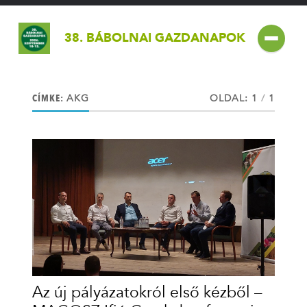
38. BÁBOLNAI GAZDANAPOK
CÍMKE:
AKG
OLDAL: 1
/
1
Az új pályázatokról első kézből –