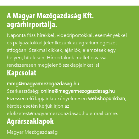
A Magyar Mezőgazdaság Kft.
agrárhírportálja.
Naponta friss hírekkel, videóriportokkal, eseményekkel
és pályázatokkal jelentkezünk az agrárium egészét
átfogóan. Szakmai cikkek, ajánlók, elemzések egy
helyen, hitelesen. Hírportálunk mellet olvassa
rendszeresen megjelenő szaklapjainkat is!
Kapcsolat
mmg@magyarmezogazdasag.hu
Szerkesztőség:
online@magyarmezogazdasag.hu
Fizessen elő lapjainkra kényelmesen
webshopunkban
,
kérdés esetén kérjük írjon az
elofizetes@magyarmezogazdasag.hu e-mail címre.
Agrárszaklapok
Magyar Mezőgazdaság