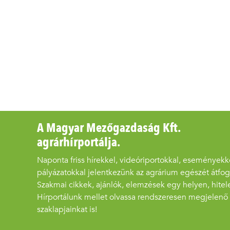
A Magyar Mezőgazdaság Kft.
agrárhírportálja.
Naponta friss hírekkel, videóriportokkal, eseményekk
pályázatokkal jelentkezünk az agrárium egészét átfo
Szakmai cikkek, ajánlók, elemzések egy helyen, hitel
Hírportálunk mellet olvassa rendszeresen megjelenő
szaklapjainkat is!