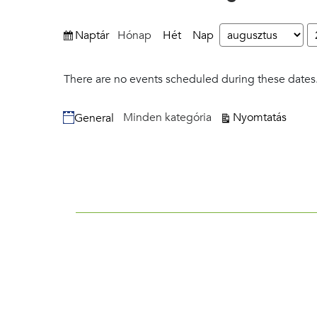
nézet
Naptár
Hónap
Hét
Nap
Hónap
Év
There are no events scheduled during these dates
Kategóriák
nézet
Minden kategória
Nyomtatás
General