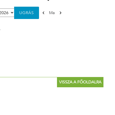
Előző
Következő
Ma
.
VISSZA A FŐOLDALRA