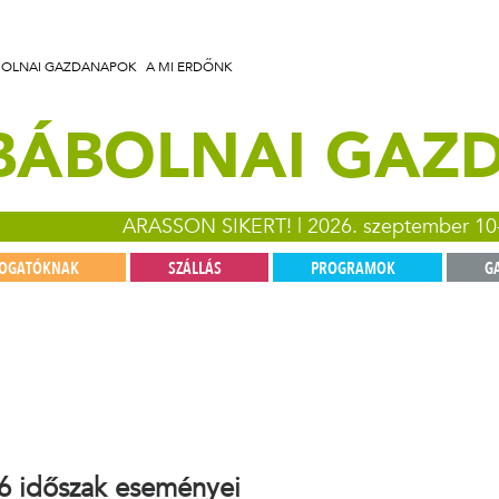
BOLNAI GAZDANAPOK
A MI ERDŐNK
 BÁBOLNAI GA
ARASSON SIKERT! | 2026. szeptember 10
TOGATÓKNAK
SZÁLLÁS
PROGRAMOK
G
6 időszak eseményei