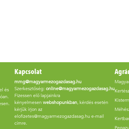
Kapcsolat
Agrá
mmg@magyarmezogazdasag.hu
Magya
Szerkesztőség:
online@magyarmezogazdasag.hu
el és
Kertész
Fizessen elő lapjainkra
góan.
Kister
kényelmesen
webshopunkban
, kérdés esetén
esen.
kérjük írjon az
Méhés
elofizetes@magyarmezogazdasag.hu e-mail
Kertba
címre.
Pegaz