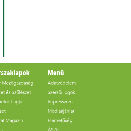
rszaklapok
Menü
r Mezőgazdaság
Adatvédelem
et és Szőlészet
Szerzői jogok
melők Lapja
Impresszum
zet
Médiaajánlat
rát Magazin
Elérhetőség
us
ÁSZF