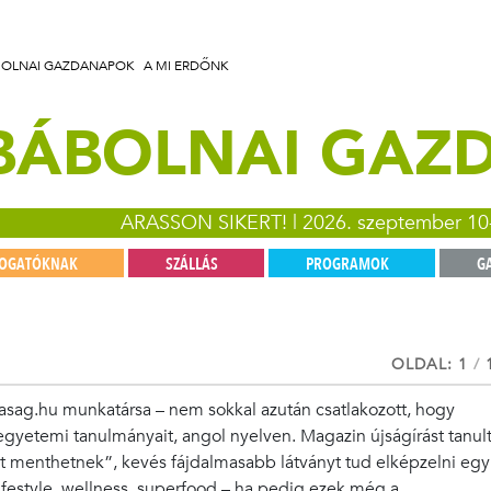
BOLNAI GAZDANAPOK
A MI ERDŐNK
 BÁBOLNAI GA
ARASSON SIKERT! | 2026. szeptember 10
TOGATÓKNAK
SZÁLLÁS
PROGRAMOK
G
OLDAL: 1
/
sag.hu munkatársa – nem sokkal azután csatlakozott, hogy
etemi tanulmányait, angol nyelven. Magazin újságírást tanul
 menthetnek”, kevés fájdalmasabb látványt tud elképzelni egy
lifestyle, wellness, superfood – ha pedig ezek még a