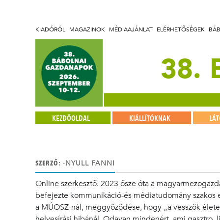
KIADÓRÓL
MAGAZINOK
MÉDIAAJÁNLAT
ELÉRHETŐSÉGEK
BÁ
38.
KEZDŐOLDAL
KIÁLLÍTÓKNAK
LÁ
SZERZŐ:
·NYULL FANNI
Online szerkesztő. 2023 ősze óta a magyarmezogazda
befejezte kommunikáció-és médiatudomány szakos egy
a MÚOSZ-nál, meggyőződése, hogy „a vesszők életet
helyesírási hibánál. Odavan mindenért, ami gasztro, 