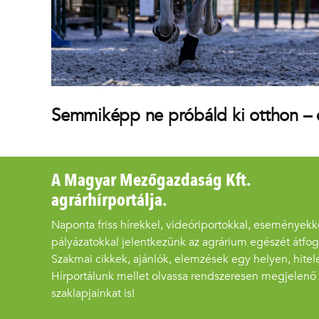
Semmiképp ne próbáld ki otthon – 
A Magyar Mezőgazdaság Kft.
agrárhírportálja.
Naponta friss hírekkel, videóriportokkal, eseményekk
pályázatokkal jelentkezünk az agrárium egészét átfo
Szakmai cikkek, ajánlók, elemzések egy helyen, hitel
Hírportálunk mellet olvassa rendszeresen megjelenő
szaklapjainkat is!