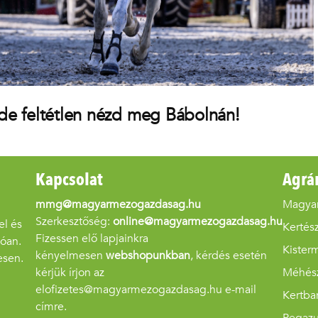
de feltétlen nézd meg Bábolnán!
Kapcsolat
Agrá
mmg@magyarmezogazdasag.hu
Magya
Szerkesztőség:
online@magyarmezogazdasag.hu
el és
Kertész
Fizessen elő lapjainkra
góan.
Kister
kényelmesen
webshopunkban
, kérdés esetén
esen.
kérjük írjon az
Méhés
elofizetes@magyarmezogazdasag.hu e-mail
Kertba
címre.
Pegaz