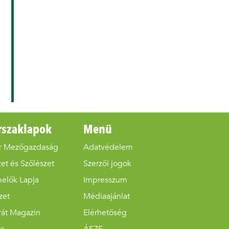
rszaklapok
Menü
r Mezőgazdaság
Adatvédelem
et és Szőlészet
Szerzői jogok
melők Lapja
Impresszum
zet
Médiaajánlat
rát Magazin
Elérhetőség
us
ÁSZF