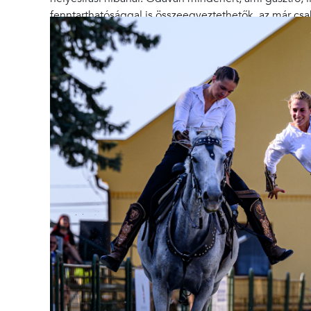
fenntarthatósággal is összeegyeztethetők, az már csak