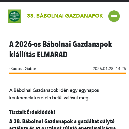
38. BÁBOLNAI GAZDANAPOK
A 2026-os Bábolnai Gazdanapok
kiállítás ELMARAD
·Kadosa Gábor
2026.01.28. 14:25
A Bábolnai Gazdanapok idén egy egynapos
konferencia keretein belül valósul meg.
Tisztelt Érdeklődők!
A 38. Bábolnai Gazdanapok a gazdákat súlytó
aszályra és az országot súlytó energiaválságra