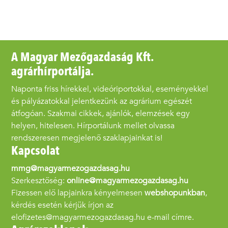
A Magyar Mezőgazdaság Kft.
agrárhírportálja.
Naponta friss hírekkel, videóriportokkal, eseményekkel
és pályázatokkal jelentkezünk az agrárium egészét
átfogóan. Szakmai cikkek, ajánlók, elemzések egy
helyen, hitelesen. Hírportálunk mellet olvassa
rendszeresen megjelenő szaklapjainkat is!
Kapcsolat
mmg@magyarmezogazdasag.hu
Szerkesztőség:
online@magyarmezogazdasag.hu
Fizessen elő lapjainkra kényelmesen
webshopunkban
,
kérdés esetén kérjük írjon az
elofizetes@magyarmezogazdasag.hu e-mail címre.