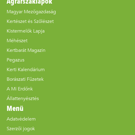
Agrárszaklapok
Magyar Mezőgazdaság
Kertészet és Szőlészet
Kistermelők Lapja
Méhészet
Kertbarát Magazin
Pegazus
Kerti Kalendárium
Borászati Füzetek
A Mi Erdőnk
Állattenyésztés
Menü
Adatvédelem
Szerzői jogok