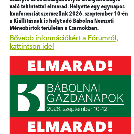
való tekintettel elmarad. Helyette egy egynapos
konferenciát szervezünk 2026. szeptember 10-én
a Kiállításnak is helyt adó Bábolna Nemzeti
Ménesbirtok területén a Csarnokban.
Bővebb információkért a Fórumról,
kattintson ide!