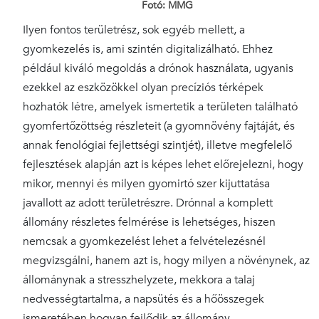
Fotó: MMG
Ilyen fontos területrész, sok egyéb mellett, a
gyomkezelés is, ami szintén digitalizálható. Ehhez
például kiváló megoldás a drónok használata, ugyanis
ezekkel az eszközökkel olyan precíziós térképek
hozhatók létre, amelyek ismertetik a területen található
gyomfertőzöttség részleteit (a gyomnövény fajtáját, és
annak fenológiai fejlettségi szintjét), illetve megfelelő
fejlesztések alapján azt is képes lehet előrejelezni, hogy
mikor, mennyi és milyen gyomirtó szer kijuttatása
javallott az adott területrészre. Drónnal a komplett
állomány részletes felmérése is lehetséges, hiszen
nemcsak a gyomkezelést lehet a felvételezésnél
megvizsgálni, hanem azt is, hogy milyen a növénynek, az
állománynak a stresszhelyzete, mekkora a talaj
nedvességtartalma, a napsütés és a hőösszegek
ismeretében hogyan fejlődik az állomány.