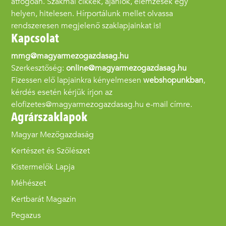
átfogóan. Szakmai cikkek, ajánlók, elemzések egy
helyen, hitelesen. Hírportálunk mellet olvassa
rendszeresen megjelenő szaklapjainkat is!
Kapcsolat
mmg@magyarmezogazdasag.hu
Szerkesztőség:
online@magyarmezogazdasag.hu
Fizessen elő lapjainkra kényelmesen
webshopunkban
,
kérdés esetén kérjük írjon az
elofizetes@magyarmezogazdasag.hu e-mail címre.
Agrárszaklapok
Magyar Mezőgazdaság
Kertészet és Szőlészet
Kistermelők Lapja
Méhészet
Kertbarát Magazin
Pegazus