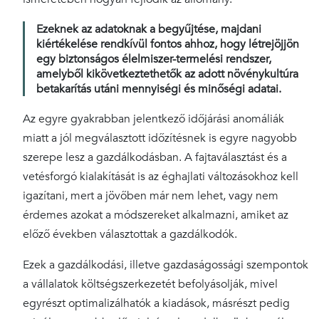
Ezeknek az adatoknak a begyűjtése, majdani
kiértékelése rendkívül fontos ahhoz, hogy létrejöjjön
egy biztonságos élelmiszer-termelési rendszer,
amelyből kikövetkeztethetők az adott növénykultúra
betakarítás utáni mennyiségi és minőségi adatai.
Az egyre gyakrabban jelentkező időjárási anomáliák
miatt a jól megválasztott időzítésnek is egyre nagyobb
szerepe lesz a gazdálkodásban. A fajtaválasztást és a
vetésforgó kialakítását is az éghajlati változásokhoz kell
igazítani, mert a jövőben már nem lehet, vagy nem
érdemes azokat a módszereket alkalmazni, amiket az
előző években választottak a gazdálkodók.
Ezek a gazdálkodási, illetve gazdaságossági szempontok
a vállalatok költségszerkezetét befolyásolják, mivel
egyrészt optimalizálhatók a kiadások, másrészt pedig