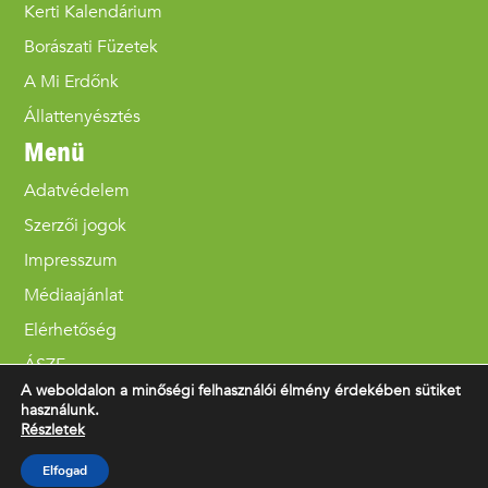
Kerti Kalendárium
Borászati Füzetek
A Mi Erdőnk
Állattenyésztés
Menü
Adatvédelem
Szerzői jogok
Impresszum
Médiaajánlat
Elérhetőség
ÁSZF
A weboldalon a minőségi felhasználói élmény érdekében sütiket
használunk.
Részletek
© 2023 Magyar Mezőgazdaság Kft.
Elfogad