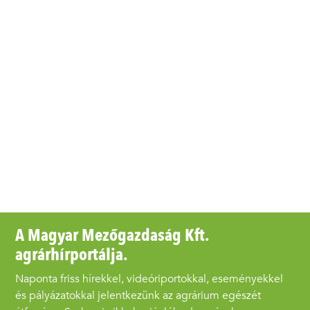
A Magyar Mezőgazdaság Kft.
agrárhírportálja.
Naponta friss hírekkel, videóriportokkal, eseményekkel
és pályázatokkal jelentkezünk az agrárium egészét