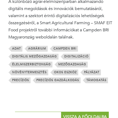
A különböző agrár-élelmiszeriparban alkalmazandó
digitális megoldások és innovációk bemutatásáról,
valamint a szektort érintő digitalizációs lehetőségek
összegzéséről, a Smart Agricultural Farming – SMAF EIT
Food projektről további információkat a Campden BRI
Magyarország weboldalán találnak.
ADAT
AGRÁRIUM
CAMPDEN BRI
DIGITÁLIS MEZŐGAZDASÁG
DIGITALIZÁCIÓ
ÉLELMISZERBIZTONSÁG
MEZŐGAZDASÁG
NÖVÉNYTERMESZTÉS
OKOS ESZKÖZ
PÁLYÁZAT
PRECÍZIÓS
PRECÍZIÓS GAZDÁLKODÁS
TÁMOGATÁS
VISSZA A FŐOLDALRA