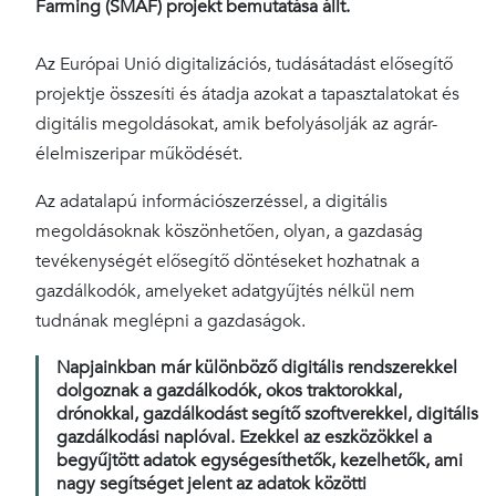
Farming (SMAF) projekt bemutatása állt.
Az Európai Unió digitalizációs, tudásátadást elősegítő
projektje összesíti és átadja azokat a tapasztalatokat és
digitális megoldásokat, amik befolyásolják az agrár-
élelmiszeripar működését.
Az adatalapú információszerzéssel, a digitális
megoldásoknak köszönhetően, olyan, a gazdaság
tevékenységét elősegítő döntéseket hozhatnak a
gazdálkodók, amelyeket adatgyűjtés nélkül nem
tudnának meglépni a gazdaságok.
Napjainkban már különböző digitális rendszerekkel
dolgoznak a gazdálkodók, okos traktorokkal,
drónokkal, gazdálkodást segítő szoftverekkel, digitális
gazdálkodási naplóval. Ezekkel az eszközökkel a
begyűjtött adatok egységesíthetők, kezelhetők, ami
nagy segítséget jelent az adatok közötti