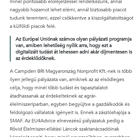
minél pontosabb előrejelzéssel rendelkezünk, annál
nagyobb hozamot lehet elérni, annál biztosabb piacot
tudunk teremteni, ezzel csökkentve a kiszolgáltatottságot
a külföldi piacok felé.
Az Európai Uniónak számos olyan pályázati programja
van, amiben lehetőség nyílik arra, hogy ezt a
digitalizált tudást át lehessen adni akár díjmentesen is
az érdeklődőknek.
A Campden BRI Magyarország Nonprofit Kft.-nek is több
ilyen jellegű pályázata van, amiknek az az elsődleges
célja, hogy minél több tudást és tapasztalatot
átadhassanak az érdekelteknek az agrár-
élelmiszeriparban, egyben begyűjtve a gazdálkodók és
feldolgozó vállalatok igényeit is. Ennek a zászlóshajója a
SMAF. Az EU4Advice elnevezésű pályázatuk pedig a
Rövid Élelmiszer-ellátási Láncok szaktanácsadóinak