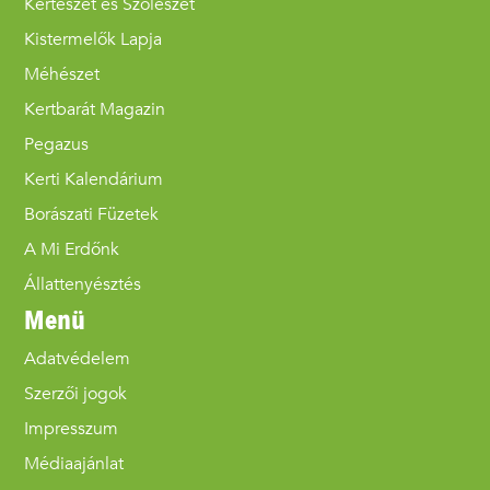
Kertészet és Szőlészet
Kistermelők Lapja
Méhészet
Kertbarát Magazin
Pegazus
Kerti Kalendárium
Borászati Füzetek
A Mi Erdőnk
Állattenyésztés
Menü
Adatvédelem
Szerzői jogok
Impresszum
Médiaajánlat