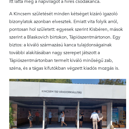
Itt látta meg a napvilágot a híres csodakanca.
A Kincsem születését minden kétséget kizáró igazoló
bizonylatok azonban elvesztek. Emiatt vita folyik arról,
pontosan hol született: egyesek szerint Kisbéren, mások
szerint a Blaskovich birtokon, Tápiószentmártonon. Egy
biztos: a kiváló származású kanca tulajdonságainak
további alakításában nagy szerepet játszott a
Tápiószentmártonban termelt kiváló minőségű zab,
széna, és a tágas kifutókban végzett kiadós mozgás is.