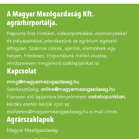
A Magyar Mezőgazdaság Kft.
agrárhírportálja.
Naponta friss hírekkel, videóriportokkal, eseményekkel
és pályázatokkal jelentkezünk az agrárium egészét
átfogóan. Szakmai cikkek, ajánlók, elemzések egy
helyen, hitelesen. Hírportálunk mellet olvassa
rendszeresen megjelenő szaklapjainkat is!
Kapcsolat
mmg@magyarmezogazdasag.hu
Szerkesztőség:
online@magyarmezogazdasag.hu
Fizessen elő lapjainkra kényelmesen
webshopunkban
,
kérdés esetén kérjük írjon az
elofizetes@magyarmezogazdasag.hu e-mail címre.
Agrárszaklapok
Magyar Mezőgazdaság