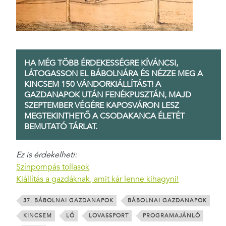
HA MÉG TÖBB ÉRDEKESSÉGRE KÍVÁNCSI,
LÁTOGASSON EL BÁBOLNÁRA ÉS NÉZZE MEG A
KINCSEM 150 VÁNDORKIÁLLÍTÁST! A
GAZDANAPOK UTÁN FENÉKPUSZTÁN, MAJD
SZEPTEMBER VÉGÉRE KAPOSVÁRON LESZ
MEGTEKINTHETŐ A CSODAKANCA ÉLETÉT
BEMUTATÓ TÁRLAT.
Ez is érdekelheti:
Színpompás tollasok
Kiállítás a gazdáknak, amit kár lenne kihagyni!
37. BÁBOLNAI GAZDANAPOK
BÁBOLNAI GAZDANAPOK
KINCSEM
LÓ
LOVASSPORT
PROGRAMAJÁNLÓ