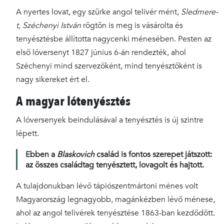
A nyertes lovat, egy szürke angol telivér mént,
Sledmere-
t, Széchenyi István
rögtön is meg is vásárolta és
tenyésztésbe állította nagycenki ménesében. Pesten az
első lóversenyt 1827 június 6-án rendezték, ahol
Széchenyi mind szervezőként, mind tenyésztőként is
nagy sikereket ért el.
A magyar lótenyésztés
Kincsemről
A lóversenyek beindulásával a tenyésztés is új szintre
lépett.
Ebben a
Blaskovich
család is fontos szerepet játszott:
az összes családtag tenyésztett, lovagolt és hajtott.
A tulajdonukban lévő tápiószentmártoni ménes volt
Magyarország legnagyobb, magánkézben lévő ménese,
ahol az angol telivérek tenyésztése 1863-ban kezdődött.