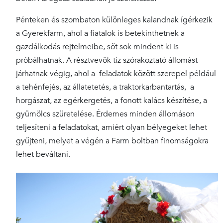
Pénteken és szombaton különleges kalandnak ígérkezik
a Gyerekfarm, ahol a fiatalok is betekinthetnek a
gazdálkodás rejtelmeibe, sőt sok mindent ki is
próbálhatnak. A résztvevők tíz szórakoztató állomást
járhatnak végig, ahol a feladatok között szerepel például
a tehénfejés, az állatetetés, a traktorkarbantartás, a
horgászat, az egérkergetés, a fonott kalács készítése, a
gyümölcs szüretelése. Érdemes minden állomáson
teljesíteni a feladatokat, amiért olyan bélyegeket lehet
gyűjteni, melyet a végén a Farm boltban finomságokra
lehet beváltani.