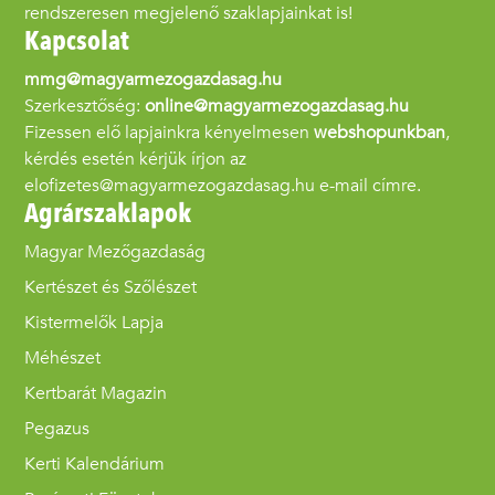
rendszeresen megjelenő szaklapjainkat is!
Kapcsolat
mmg@magyarmezogazdasag.hu
Szerkesztőség:
online@magyarmezogazdasag.hu
Fizessen elő lapjainkra kényelmesen
webshopunkban
,
kérdés esetén kérjük írjon az
elofizetes@magyarmezogazdasag.hu e-mail címre.
Agrárszaklapok
Magyar Mezőgazdaság
Kertészet és Szőlészet
Kistermelők Lapja
Méhészet
Kertbarát Magazin
Pegazus
Kerti Kalendárium