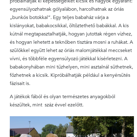
próbálhatják ki képességeiket kicsik és nagyok egyaránt:
e
gyensúlyozhatnak gólyalábon, harcolhatnak az óriás
„bunkós botokkal”. Egy teljes babaház várja a
kislányokat, babakocsikkal, öltöztethető babákkal. A kis
kútnál megtapasztalhatják, hogyan jutottak régen vízhez,
és hogyan lehetett a teknőben tisztára mosni a ruhákat. A
szülőkkel együtt lehet az óriás malomjátékkal meccseket
vívni, és többféle egyensúlyozó játékkal kísérletezni. A
babakonyhában mini tűzhelyen, mini asztalnál süthetnek,
főzhetnek a kicsik. Kipróbálhatják például a kenyérsütés
fázisait is.
A játékok fából és olyan természetes anyagokból
készültek, mint száz évvel ezelőtt.