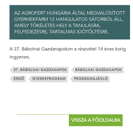
AZ AGROFERT HUNGÁRIA ÁLTAL MEGVALÓSÍTOTT
GYERMEKFARM 12 HANGULATOS SÁTORBÓL ÁLL,
AMELY TÖKÉLETES HELY A TANULÁSRA,
FELFEDEZÉSRE, TARTALMAS IDŐTÖLTÉSRE.
A 37. Bábolnai Gazdanapokon a részvétel 14 éves korig
ingyenes.
37. BÁBOLNAI GAZDANAPOK
BÁBOLNAI GAZDANAPOK
ERDŐ
GYEREKPROGRAM
PROGRAMAJÁNLÓ
VISSZA A FŐOLDALRA