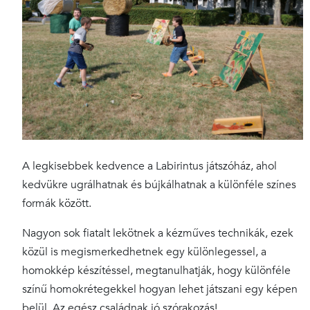
A legkisebbek kedvence a Labirintus játszóház, ahol
kedvükre ugrálhatnak és bújkálhatnak a különféle színes
formák között.
Nagyon sok fiatalt lekötnek a kézműves technikák, ezek
közül is megismerkedhetnek egy különlegessel, a
homokkép készítéssel, megtanulhatják, hogy különféle
színű homokrétegekkel hogyan lehet játszani egy képen
belül. Az egész családnak jó szórakozás!