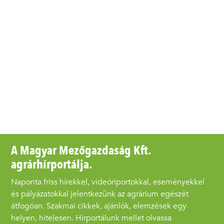
A Magyar Mezőgazdaság Kft.
agrárhírportálja.
Naponta friss hírekkel, videóriportokkal, eseményekkel
és pályázatokkal jelentkezünk az agrárium egészét
átfogóan. Szakmai cikkek, ajánlók, elemzések egy
helyen, hitelesen. Hírportálunk mellet olvassa