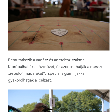
Bemutatkozik a vadász és az erdész szakma.
Kipróbálhatják a távcsövet, és azonosíthatják a messze
„repülö” madarakat”, speciális gumi íjakkal
gyakorolhatják a célzást.