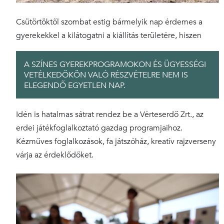
Csütörtöktől szombat estig bármelyik nap érdemes a
gyerekekkel a kilátogatni a kiállítás területére, hiszen
A SZÍNES GYEREKPROGRAMOKON ÉS ÜGYESSÉGI
VETÉLKEDŐKÖN VALÓ RÉSZVÉTELRE NEM IS
ELEGENDŐ EGYETLEN NAP.
Idén is hatalmas sátrat rendez be a Vérteserdő Zrt., az
erdei játékfoglalkoztató gazdag programjaihoz.
Kézműves foglalkozások, fa játszóház, kreatív rajzverseny
várja az érdeklődőket.