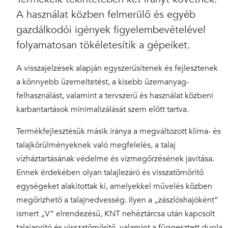
A használat közben felmerülő és egyéb
gazdálkodói igények figyelembevételével
folyamatosan tökéletesítik a gépeiket.
A visszajelzések alapján egyszerűsítenek és fejlesztenek
a könnyebb üzemeltetést, a kisebb üzemanyag-
felhasználást, valamint a tervszerű és használat közbeni
karbantartások minimalizálását szem előtt tartva.
Termékfejlesztésük másik iránya a megváltozott klíma- és
talajkörülményeknek való megfelelés, a talaj
vízháztartásának védelme és vízmegőrzésének javítása.
Ennek érdekében olyan talajlezáró és visszatömörítő
egységeket alakítottak ki, amelyekkel művelés közben
megőrizhető a talajnedvesség. Ilyen a „zászlóshajóként”
ismert „V” elrendezésű, KNT nehéztárcsa után kapcsolt
talajaprító és visszatömörítő, valamint a függesztett dupla