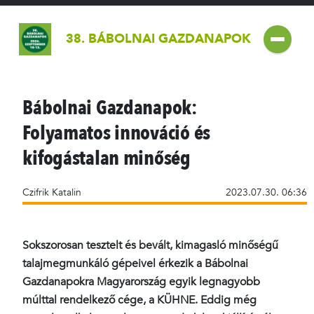
38. BÁBOLNAI GAZDANAPOK
Bábolnai Gazdanapok:
Folyamatos innováció és
kifogástalan minőség
Czifrik Katalin
2023.07.30. 06:36
Sokszorosan tesztelt és bevált, kimagasló minőségű
talajmegmunkáló gépeivel érkezik a Bábolnai
Gazdanapokra Magyarország egyik legnagyobb
múlttal rendelkező cége, a KÜHNE. Eddig még