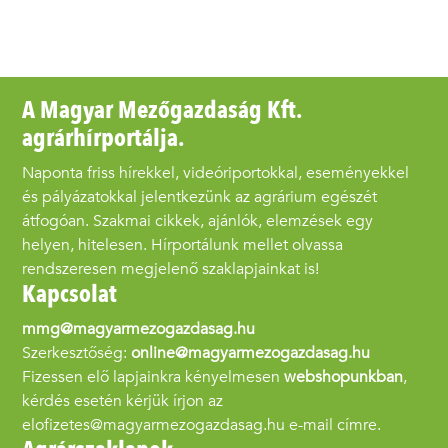
A Magyar Mezőgazdaság Kft.
agrárhírportálja.
Naponta friss hírekkel, videóriportokkal, eseményekkel
és pályázatokkal jelentkezünk az agrárium egészét
átfogóan. Szakmai cikkek, ajánlók, elemzések egy
helyen, hitelesen. Hírportálunk mellet olvassa
rendszeresen megjelenő szaklapjainkat is!
Kapcsolat
mmg@magyarmezogazdasag.hu
Szerkesztőség:
online@magyarmezogazdasag.hu
Fizessen elő lapjainkra kényelmesen
webshopunkban
,
kérdés esetén kérjük írjon az
elofizetes@magyarmezogazdasag.hu e-mail címre.