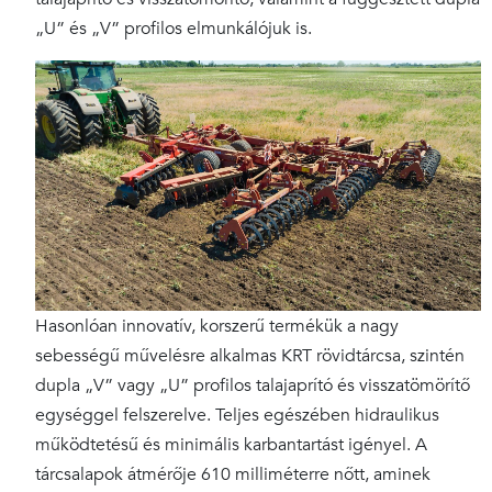
„U” és „V” profilos elmunkálójuk is.
Hasonlóan innovatív, korszerű termékük a nagy
sebességű művelésre alkalmas KRT rövidtárcsa, szintén
dupla „V” vagy „U” profilos talajaprító és visszatömörítő
egységgel felszerelve. Teljes egészében hidraulikus
működtetésű és minimális karbantartást igényel. A
tárcsalapok átmérője 610 milliméterre nőtt, aminek