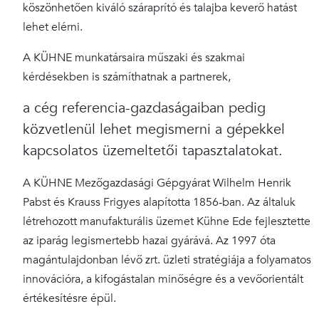
köszönhetően kiváló száraprító és talajba keverő hatást
lehet elérni.
A KÜHNE munkatársaira műszaki és szakmai
kérdésekben is számíthatnak a partnerek,
a cég referencia-gazdaságaiban pedig
közvetlenül lehet megismerni a gépekkel
kapcsolatos üzemeltetői tapasztalatokat.
A KÜHNE Mezőgazdasági Gépgyárat Wilhelm Henrik
Pabst és Krauss Frigyes alapította 1856-ban. Az általuk
létrehozott manufakturális üzemet Kühne Ede fejlesztette
az iparág legismertebb hazai gyárává. Az 1997 óta
magántulajdonban lévő zrt. üzleti stratégiája a folyamatos
innovációra, a kifogástalan minőségre és a vevőorientált
értékesítésre épül.