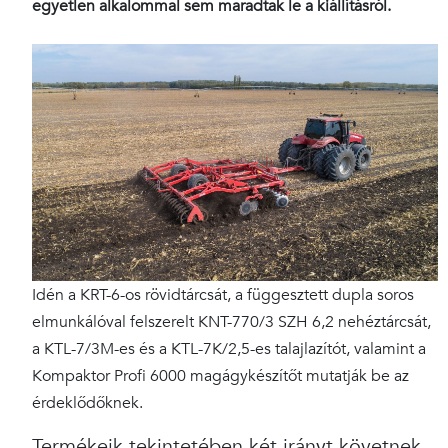
egyetlen alkalommal sem maradtak le a kiállításról.
Idén a KRT-6-os rövidtárcsát, a függesztett dupla soros
elmunkálóval felszerelt KNT-770/3 SZH 6,2 nehéztárcsát,
a KTL-7/3M-es és a KTL-7K/2,5-es talajlazítót, valamint a
Kompaktor Profi 6000 magágykészítőt mutatják be az
érdeklődőknek.
Termékeik tekintetében két irányt követnek.